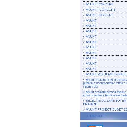
ANUNT CONCURS
ANUNT - CONCURS
ANUNT-CONCURS
ANUNT
ANUNT
ANUNT
ANUNT
ANUNT
ANUNT
ANUNT
ANUNT
ANUNT
ANUNT
ANUNT REZULTATE FINALE
Anunt prealabil privind afisare
publica a documentelor tehnice 
cadastrului
Anunt prealabil privind afisare
a documentelor tehnice ale cada
SELECTIE DOSARE SOFER
PRIMARIE
ANUNT PROIECT BUGET 20
CONTACT