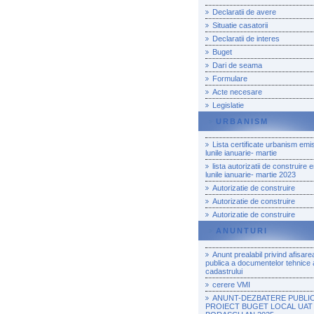
Declaratii de avere
Situatie casatorii
Declaratii de interes
Buget
Dari de seama
Formulare
Acte necesare
Legislatie
URBANISM
Lista certificate urbanism emi
lunile ianuarie- martie
lista autorizatii de construire 
lunile ianuarie- martie 2023
Autorizatie de construire
Autorizatie de construire
Autorizatie de construire
ANUNTURI
Anunt prealabil privind afisare
publica a documentelor tehnice 
cadastrului
cerere VMI
ANUNT-DEZBATERE PUBLI
PROIECT BUGET LOCAL UAT