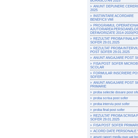
BORASCU AN 2025
ANUNT DEPUNERE CERERI 
2025
INSTIINTARE ACORDARE
BENEFICII VMI
PROGRAMUL OPERATIONA
AJUTORAREA PERSOANELO
DEFAVORIZATE 2014-2020(P
REZULTAT PROBA FINALA 
SOFER 29.01.2025
REZULTAT PROBA INTERVI
POST SOFER 29.01.2025
ANUNT ANGAJARE POST 
FISA POST SOFER MICRO
SCOLAR
FORMULAR INSCRIERE PO
SOFER
ANUNT ANGAJARE POST 
PRIMARIE
proba selectie dosare post sf
proba scrisa post sofer
proba interviu post sofer
proba final post sofer
REZULTAT PROBA SCRISA 
SOFER 29.01.2025
FISA POST SOFER PRIMAR
ACORD DATE PERSONALE 
anunt raport mediu pug uat b