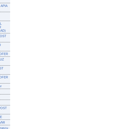
APIA
L
R
OAD)
POST
U
SOFER
BUZ
ST
SOFER
er
POST
IE
VMI
orascu