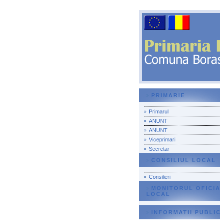
PRIMARIE
Primarul
ANUNT
ANUNT
Viceprimari
Secretar
CONSILIUL LOCAL
Consilieri
MONITORUL OFICI
LOCAL
INFORMATII PUBLI