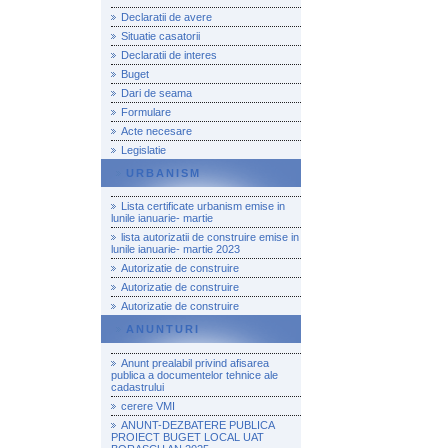
Declaratii de avere
Situatie casatorii
Declaratii de interes
Buget
Dari de seama
Formulare
Acte necesare
Legislatie
URBANISM
Lista certificate urbanism emise in
lunile ianuarie- martie
lista autorizatii de construire emise in
lunile ianuarie- martie 2023
Autorizatie de construire
Autorizatie de construire
Autorizatie de construire
ANUNTURI
Anunt prealabil privind afisarea
publica a documentelor tehnice ale
cadastrului
cerere VMI
ANUNT-DEZBATERE PUBLICA
PROIECT BUGET LOCAL UAT