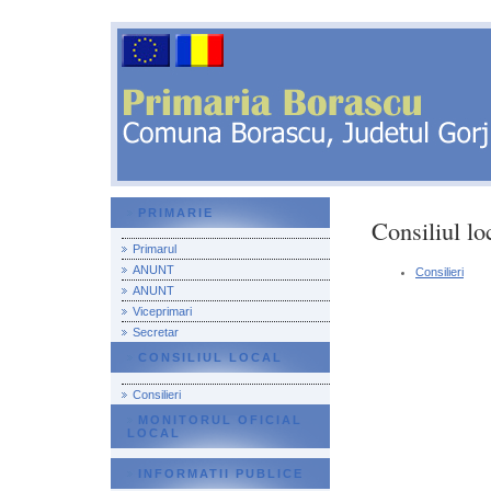
PRIMARIE
Consiliul lo
Primarul
ANUNT
Consilieri
ANUNT
Viceprimari
Secretar
CONSILIUL LOCAL
Consilieri
MONITORUL OFICIAL
LOCAL
INFORMATII PUBLICE