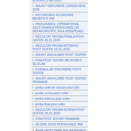
BORASCU AN 2025
ANUNT DEPUNERE CERERI APIA
2025
INSTIINTARE ACORDARE
BENEFICII VMI
PROGRAMUL OPERATIONAL
AJUTORAREA PERSOANELOR
DEFAVORIZATE 2014-2020(POAD)
REZULTAT PROBA FINALA POST
SOFER 29.01.2025
REZULTAT PROBA INTERVIU
POST SOFER 29.01.2025
ANUNT ANGAJARE POST SOFER
FISA POST SOFER MICROBUZ
SCOLAR
FORMULAR INSCRIERE POST
SOFER
ANUNT ANGAJARE POST SOFER
PRIMARIE
proba selectie dosare post sfer
proba scrisa post sofer
proba interviu post sofer
proba final post sofer
REZULTAT PROBA SCRISA POST
SOFER 29.01.2025
FISA POST SOFER PRIMARIE
ACORD DATE PERSONALE VMI
anunt raport mediu pug uat borascu