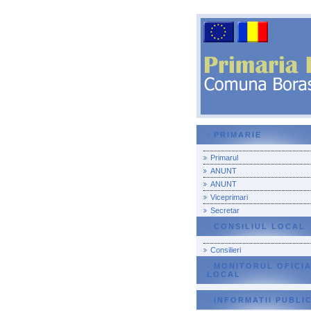
PRIMARIE
Primarul
ANUNT
ANUNT
Viceprimari
Secretar
CONSILIUL LOCAL
Consilieri
MONITORUL OFICI
LOCAL
INFORMATII PUBLI