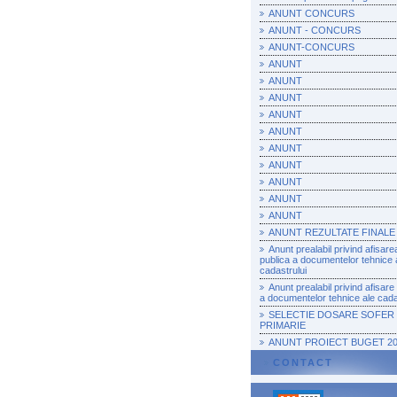
ANUNT CONCURS
ANUNT - CONCURS
ANUNT-CONCURS
ANUNT
ANUNT
ANUNT
ANUNT
ANUNT
ANUNT
ANUNT
ANUNT
ANUNT
ANUNT
ANUNT REZULTATE FINALE
Anunt prealabil privind afisare
publica a documentelor tehnice 
cadastrului
Anunt prealabil privind afisare
a documentelor tehnice ale cada
SELECTIE DOSARE SOFER
PRIMARIE
ANUNT PROIECT BUGET 20
CONTACT