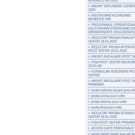
BORASCU AN 2025
ANUNT DEPUNERE CERERI 
2025
INSTIINTARE ACORDARE
BENEFICII VMI
PROGRAMUL OPERATIONA
AJUTORAREA PERSOANELO
DEFAVORIZATE 2014-2020(P
REZULTAT PROBA FINALA 
SOFER 29.01.2025
REZULTAT PROBA INTERVI
POST SOFER 29.01.2025
ANUNT ANGAJARE POST 
FISA POST SOFER MICRO
SCOLAR
FORMULAR INSCRIERE PO
SOFER
ANUNT ANGAJARE POST 
PRIMARIE
proba selectie dosare post sf
proba scrisa post sofer
proba interviu post sofer
proba final post sofer
REZULTAT PROBA SCRISA 
SOFER 29.01.2025
FISA POST SOFER PRIMAR
ACORD DATE PERSONALE 
anunt raport mediu pug uat b