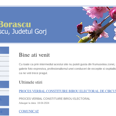
Bine ati venit
Cu toate ca prin intermediul acestui site nu puteti gusta din frumusetea zonei,
galerie foto expresiva, profesionalismul unei conduceri de exceptie si ospitalit
ca ne veti trece pragul.
Ultimele stiri
PROCES VERBAL CONSTITUIRE BIROU ELECTORAL DE CIRCU
PROCES VERBAL CONSTITUIRE BIROU ELECTORAL
AL
Adaugat la data: 19-04-2024
COMUNICAT
CE