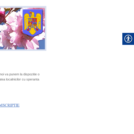
 noi va punem la dispozitie o
atea localnicilor cu speranta
MSCRIPTIE