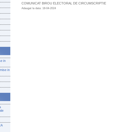
COMUNICAT BIROU ELECTORAL DE CIRCUMSCRIPTIE
Adaugat la data: 18-04-2024
se in
emise in
a
ale
CA