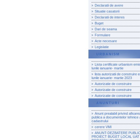
Declaratii de avere
Situatie casatorii
Declaratii de interes
Buget
Dari de seama
Formulare
Acte necesare
Legislatie
URBANISM
Lista certificate urbanism emi
lunile ianuarie- martie
lista autorizatii de construire 
lunile ianuarie- martie 2023
Autorizatie de construire
Autorizatie de construire
Autorizatie de construire
ANUNTURI
Anunt prealabil privind afisare
publica a documentelor tehnice 
cadastrului
cerere VMI
ANUNT-DEZBATERE PUBLI
PROIECT BUGET LOCAL UAT