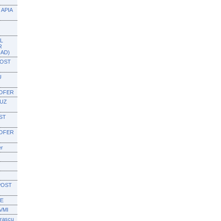
APIA
L
R
OAD)
POST
U
SOFER
BUZ
ST
SOFER
er
POST
IE
VMI
orascu